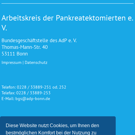
Arbeitskreis der Pankreatektomierten e.
V.
Bundesgeschäftstelle des AdP e. V.
Thomas-Mann-Str. 40
53111 Bonn
Impressum
|
Datenschutz
Telefon: 0228 / 33889-251 od. 252
Telefax: 0228 / 33889-253
E-Mail: bgs@adp-bonn.de
Wir danken für die freundliche
Diese Website nutzt Cookies, um Ihnen den
Unterstützung und Förderung
bestmöglichen Komfort bei der Nutzung zu