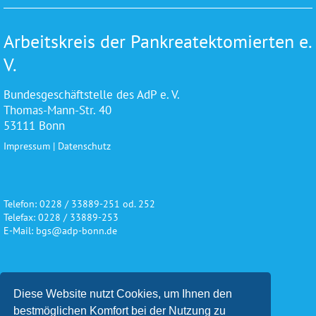
Arbeitskreis der Pankreatektomierten e.
V.
Bundesgeschäftstelle des AdP e. V.
Thomas-Mann-Str. 40
53111 Bonn
Impressum
|
Datenschutz
Telefon: 0228 / 33889-251 od. 252
Telefax: 0228 / 33889-253
E-Mail: bgs@adp-bonn.de
Wir danken für die freundliche
Diese Website nutzt Cookies, um Ihnen den
Unterstützung und Förderung
bestmöglichen Komfort bei der Nutzung zu