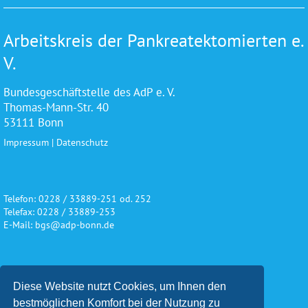
Arbeitskreis der Pankreatektomierten e.
V.
Bundesgeschäftstelle des AdP e. V.
Thomas-Mann-Str. 40
53111 Bonn
Impressum
|
Datenschutz
Telefon: 0228 / 33889-251 od. 252
Telefax: 0228 / 33889-253
E-Mail: bgs@adp-bonn.de
Wir danken für die freundliche
Diese Website nutzt Cookies, um Ihnen den
Unterstützung und Förderung
bestmöglichen Komfort bei der Nutzung zu