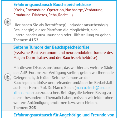
Erfahrungsaustausch Bauchspeicheldrüse
(Krebs, Entzündung, Operation, Nachsorge, Verdauung,
Ernährung, Diabetes, Reha, Recht ...)
Hier haben Sie als Betroffene(r) und/oder ratsuchende(r)
Besucher(in) dieser Plattform die Möglichkeit, sich
untereinander auszutauschen oder Hilfestellung zu geben.
Themen:
4132
Seltene Tumore der Bauchspeicheldrüse
(zystische Pankreastumore und neuroendokrine Tumore des
Magen-Darm-Traktes und der Bauchspeicheldrüse)
Mit diesem Diskussionsforum, das wir hier als weitere Säule
des AdP- Forums zur Verfügung stellen, geben wir Ihnen die
Gelegenheit, sich über Seltene Tumore an der
Bauchspeicheldrüse untereinander und/oder im Bedarfsfall
auch mit Herrn Prof. Dr. Marco Siech (
marco.siech@ostalb-
klinikum.de
) auszutauschen. Beiträge, die keinen Bezug zu
dieser besonderen Thematik haben, müssen wir leider ohne
weitere Ankündigung entfernen bzw. verschieben.
Themen:
203
Erfahrungsaustausch für Angehörige und Freunde von