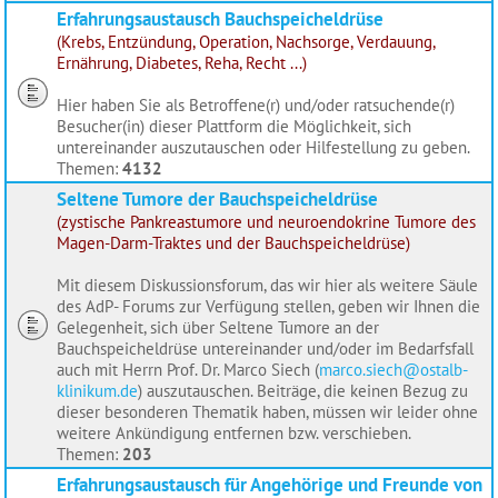
Erfahrungsaustausch Bauchspeicheldrüse
(Krebs, Entzündung, Operation, Nachsorge, Verdauung,
Ernährung, Diabetes, Reha, Recht ...)
Hier haben Sie als Betroffene(r) und/oder ratsuchende(r)
Besucher(in) dieser Plattform die Möglichkeit, sich
untereinander auszutauschen oder Hilfestellung zu geben.
Themen:
4132
Seltene Tumore der Bauchspeicheldrüse
(zystische Pankreastumore und neuroendokrine Tumore des
Magen-Darm-Traktes und der Bauchspeicheldrüse)
Mit diesem Diskussionsforum, das wir hier als weitere Säule
des AdP- Forums zur Verfügung stellen, geben wir Ihnen die
Gelegenheit, sich über Seltene Tumore an der
Bauchspeicheldrüse untereinander und/oder im Bedarfsfall
auch mit Herrn Prof. Dr. Marco Siech (
marco.siech@ostalb-
klinikum.de
) auszutauschen. Beiträge, die keinen Bezug zu
dieser besonderen Thematik haben, müssen wir leider ohne
weitere Ankündigung entfernen bzw. verschieben.
Themen:
203
Erfahrungsaustausch für Angehörige und Freunde von