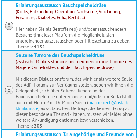
Erfahrungsaustausch Bauchspeicheldrüse
(Krebs, Entzündung, Operation, Nachsorge, Verdauung,
Ernährung, Diabetes, Reha, Recht ...)
Hier haben Sie als Betroffene(r) und/oder ratsuchende(r)
Besucher(in) dieser Plattform die Möglichkeit, sich
untereinander auszutauschen oder Hilfestellung zu geben.
Themen:
4132
Seltene Tumore der Bauchspeicheldrüse
(zystische Pankreastumore und neuroendokrine Tumore des
Magen-Darm-Traktes und der Bauchspeicheldrüse)
Mit diesem Diskussionsforum, das wir hier als weitere Säule
des AdP- Forums zur Verfügung stellen, geben wir Ihnen die
Gelegenheit, sich über Seltene Tumore an der
Bauchspeicheldrüse untereinander und/oder im Bedarfsfall
auch mit Herrn Prof. Dr. Marco Siech (
marco.siech@ostalb-
klinikum.de
) auszutauschen. Beiträge, die keinen Bezug zu
dieser besonderen Thematik haben, müssen wir leider ohne
weitere Ankündigung entfernen bzw. verschieben.
Themen:
203
Erfahrungsaustausch für Angehörige und Freunde von