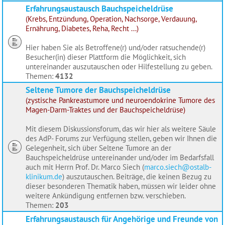
Erfahrungsaustausch Bauchspeicheldrüse
(Krebs, Entzündung, Operation, Nachsorge, Verdauung,
Ernährung, Diabetes, Reha, Recht ...)
Hier haben Sie als Betroffene(r) und/oder ratsuchende(r)
Besucher(in) dieser Plattform die Möglichkeit, sich
untereinander auszutauschen oder Hilfestellung zu geben.
Themen:
4132
Seltene Tumore der Bauchspeicheldrüse
(zystische Pankreastumore und neuroendokrine Tumore des
Magen-Darm-Traktes und der Bauchspeicheldrüse)
Mit diesem Diskussionsforum, das wir hier als weitere Säule
des AdP- Forums zur Verfügung stellen, geben wir Ihnen die
Gelegenheit, sich über Seltene Tumore an der
Bauchspeicheldrüse untereinander und/oder im Bedarfsfall
auch mit Herrn Prof. Dr. Marco Siech (
marco.siech@ostalb-
klinikum.de
) auszutauschen. Beiträge, die keinen Bezug zu
dieser besonderen Thematik haben, müssen wir leider ohne
weitere Ankündigung entfernen bzw. verschieben.
Themen:
203
Erfahrungsaustausch für Angehörige und Freunde von