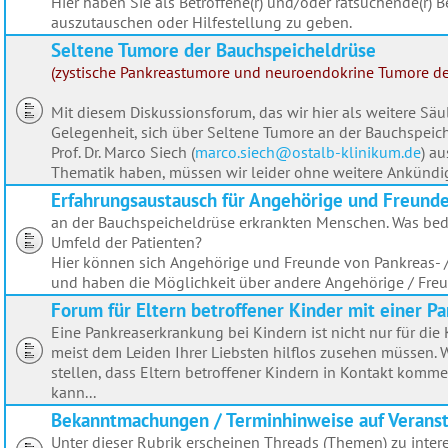
Hier haben Sie als Betroffene(r) und/oder ratsuchende(r) B
auszutauschen oder Hilfestellung zu geben.
Seltene Tumore der Bauchspeicheldrüse
(zystische Pankreastumore und neuroendokrine Tumore d
Mit diesem Diskussionsforum, das wir hier als weitere Sä
Gelegenheit, sich über Seltene Tumore an der Bauchspeic
Prof. Dr. Marco Siech (
marco.siech@ostalb-klinikum.de
) a
Thematik haben, müssen wir leider ohne weitere Ankündi
Erfahrungsaustausch für Angehörige und Freunde 
an der Bauchspeicheldrüse erkrankten Menschen. Was bed
Umfeld der Patienten?
Hier können sich Angehörige und Freunde von Pankreas- 
und haben die Möglichkeit über andere Angehörige / Freu
Forum für Eltern betroffener Kinder mit einer 
Eine Pankreaserkrankung bei Kindern ist nicht nur für die 
meist dem Leiden Ihrer Liebsten hilflos zusehen müssen. 
stellen, dass Eltern betroffener Kindern in Kontakt kom
kann...
Bekanntmachungen / Terminhinweise auf Verans
Unter dieser Rubrik erscheinen Threads (Themen) zu inte