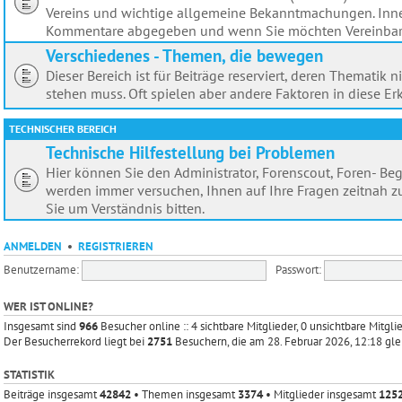
Vereins und wichtige allgemeine Bekanntmachungen. Inner
Kommentare abgegeben und wenn Sie möchten Vereinbaru
Verschiedenes - Themen, die bewegen
Dieser Bereich ist für Beiträge reserviert, deren Themat
stehen muss. Oft spielen aber andere Faktoren in diese Erk
TECHNISCHER BEREICH
Technische Hilfestellung bei Problemen
Hier können Sie den Administrator, Forenscout, Foren- Beg
werden immer versuchen, Ihnen auf Ihre Fragen zeitnah zu
Sie um Verständnis bitten.
ANMELDEN
•
REGISTRIEREN
Benutzername:
Passwort:
WER IST ONLINE?
Insgesamt sind
966
Besucher online :: 4 sichtbare Mitglieder, 0 unsichtbare Mitg
Der Besucherrekord liegt bei
2751
Besuchern, die am 28. Februar 2026, 12:18 gle
STATISTIK
Beiträge insgesamt
42842
• Themen insgesamt
3374
• Mitglieder insgesamt
125