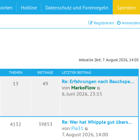
worten
Hotline
Datenschutz und Forenregeln
Spenden
Registrieren
Anmelden
Aktuelle Zeit: 7. August 2026, 14:05
THEMEN
BEITRÄGE
LETZTER BEITRAG
Re: Erfahrungen nach Bauchspe…
13
49
N
von
MarkoFlow
e
6. Juni 2026, 23:15
u
e
s
t
Re: Wer hat Whipple gut übers…
4132
39853
e
N
von
Pia31
r
e
7. August 2026, 14:00
B