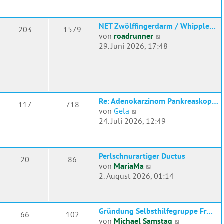
u
e
e
i
s
t
NET Zwölffingerdarm / Whipple…
203
1579
t
r
N
von
roadrunner
e
a
e
29. Juni 2026, 17:48
r
g
u
B
e
e
s
i
t
t
e
r
Re: Adenokarzinom Pankreaskop…
117
718
r
N
a
von
Gela
B
e
g
24. Juli 2026, 12:49
e
u
i
e
t
s
r
Perlschnurartiger Ductus
20
86
t
N
a
von
MariaMa
e
e
g
2. August 2026, 01:14
r
u
B
e
e
s
i
Gründung Selbsthilfegruppe Fr…
66
102
t
t
N
von
Michael Samstag