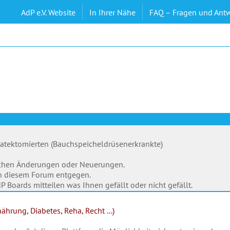
AdP e.V. Website
In Ihrer Nähe
FAQ – Fragen und Ant
eatektomierten (Bauchspeicheldrüsenerkrankte)
ischen Änderungen oder Neuerungen.
in diesem Forum entgegen.
 Boards mitteilen was Ihnen gefällt oder nicht gefällt.
hrung, Diabetes, Reha, Recht ...)