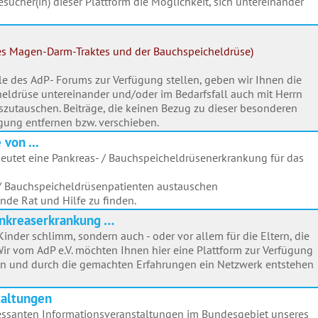
esucher(in) dieser Plattform die Möglichkeit, sich untereinander
es Magen-Darm-Traktes und der Bauchspeicheldrüse)
ule des AdP- Forums zur Verfügung stellen, geben wir Ihnen die
heldrüse untereinander und/oder im Bedarfsfall auch mit Herrn
uszutauschen. Beiträge, die keinen Bezug zu dieser besonderen
gung entfernen bzw. verschieben.
von ...
eutet eine Pankreas- / Bauchspeicheldrüsenerkrankung für das
/ Bauchspeicheldrüsenpatienten austauschen
nde Rat und Hilfe zu finden.
Pankreaserkrankung …
Kinder schlimm, sondern auch - oder vor allem für die Eltern, die
Wir vom AdP e.V. möchten Ihnen hier eine Plattform zur Verfügung
men und durch die gemachten Erfahrungen ein Netzwerk entstehen
taltungen
ressanten Informationsveranstaltungen im Bundesgebiet unseres