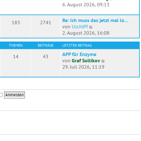
e
r
e
6. August 2026, 09:13
r
a
u
B
g
e
e
Re: Ich muss das jetzt mal lo…
183
2741
s
N
i
von
UschiPf
t
e
t
2. August 2026, 16:08
e
u
r
r
e
a
THEMEN
BEITRÄGE
LETZTER BEITRAG
B
s
g
APP für Enzyme
e
14
43
t
N
von
Graf Soltikov
i
e
e
29. Juli 2026, 11:19
t
r
u
r
B
e
a
e
s
g
i
t
t
e
r
r
a
B
g
e
i
t
r