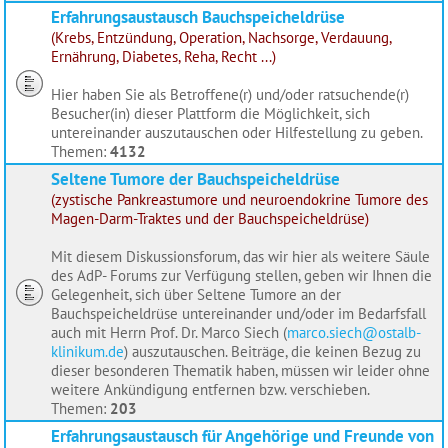
Erfahrungsaustausch Bauchspeicheldrüse
(Krebs, Entzündung, Operation, Nachsorge, Verdauung,
Ernährung, Diabetes, Reha, Recht ...)
Hier haben Sie als Betroffene(r) und/oder ratsuchende(r)
Besucher(in) dieser Plattform die Möglichkeit, sich
untereinander auszutauschen oder Hilfestellung zu geben.
Themen:
4132
Seltene Tumore der Bauchspeicheldrüse
(zystische Pankreastumore und neuroendokrine Tumore des
Magen-Darm-Traktes und der Bauchspeicheldrüse)
Mit diesem Diskussionsforum, das wir hier als weitere Säule
des AdP- Forums zur Verfügung stellen, geben wir Ihnen die
Gelegenheit, sich über Seltene Tumore an der
Bauchspeicheldrüse untereinander und/oder im Bedarfsfall
auch mit Herrn Prof. Dr. Marco Siech (
marco.siech@ostalb-
klinikum.de
) auszutauschen. Beiträge, die keinen Bezug zu
dieser besonderen Thematik haben, müssen wir leider ohne
weitere Ankündigung entfernen bzw. verschieben.
Themen:
203
Erfahrungsaustausch für Angehörige und Freunde von