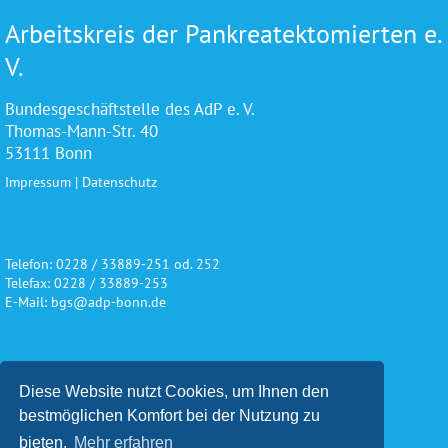
Arbeitskreis der Pankreatektomierten e.
V.
Bundesgeschäftstelle des AdP e. V.
Thomas-Mann-Str. 40
53111 Bonn
Impressum
|
Datenschutz
Telefon: 0228 / 33889-251 od. 252
Telefax: 0228 / 33889-253
E-Mail: bgs@adp-bonn.de
Wir danken für die freundliche
Diese Website nutzt Cookies, um Ihnen den
Unterstützung und Förderung
bestmöglichen Komfort bei der Nutzung zu
bieten.
Mehr erfahren