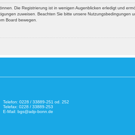
nnen. Die Registrierung ist in wenigen Augenblicken erledigt und ermö
htigungen zuweisen. Beachten Sie bitte unsere Nutzungsbedingungen und
esem Board bewegen.
Telefon: 0228 / 33889-251 od. 252
Telefax: 0228 / 33889-253
E-Mail: bgs@adp-bonn.de