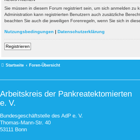
Sie müssen in diesem Forum registriert sein, um sich anmelden zu kö
Administration kann registrierten Benutzern auch zusätzliche Berec
beachten Sie auch die jeweiligen Forenregeln, wenn Sie sich in di
Nutzungsbedingungen
|
Datenschutzerklärung
Registrieren
Startseite
Foren-Übersicht
Arbeitskreis der Pankreatektomierten
e. V.
Bundesgeschäftstelle des AdP e. V.
Thomas-Mann-Str. 40
53111 Bonn