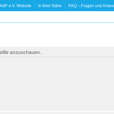
AdP e.V. Website
In Ihrer Nähe
FAQ – Fragen und Antwo
rofile anzuschauen.