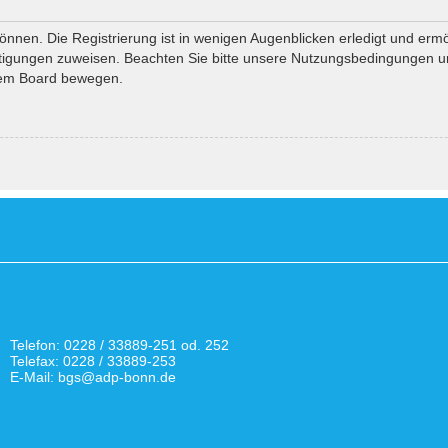
nnen. Die Registrierung ist in wenigen Augenblicken erledigt und ermö
htigungen zuweisen. Beachten Sie bitte unsere Nutzungsbedingungen und
esem Board bewegen.
Telefon: 0228 / 33889-251 od. 252
Telefax: 0228 / 33889-253
E-Mail: bgs@adp-bonn.de