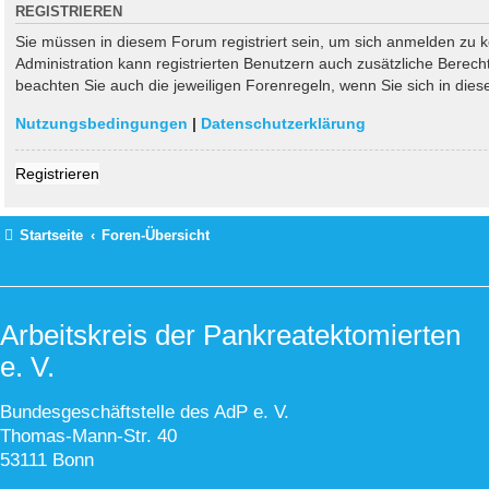
REGISTRIEREN
Sie müssen in diesem Forum registriert sein, um sich anmelden zu kö
Administration kann registrierten Benutzern auch zusätzliche Berec
beachten Sie auch die jeweiligen Forenregeln, wenn Sie sich in di
Nutzungsbedingungen
|
Datenschutzerklärung
Registrieren
Startseite
Foren-Übersicht
Arbeitskreis der Pankreatektomierten
e. V.
Bundesgeschäftstelle des AdP e. V.
Thomas-Mann-Str. 40
53111 Bonn