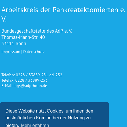
Arbeitskreis der Pankreatektomierten e.
V.
Bundesgeschäftstelle des AdP e. V.
Thomas-Mann-Str. 40
53111 Bonn
Impressum
|
Datenschutz
Telefon: 0228 / 33889-251 od. 252
Telefax: 0228 / 33889-253
E-Mail: bgs@adp-bonn.de
Wir danken für die freundliche
Diese Website nutzt Cookies, um Ihnen den
Unterstützung und Förderung
bestmöglichen Komfort bei der Nutzung zu
bieten.
Mehr erfahren