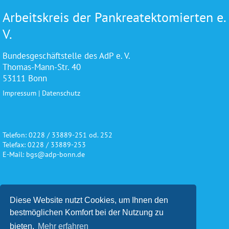
Arbeitskreis der Pankreatektomierten e.
V.
Bundesgeschäftstelle des AdP e. V.
Thomas-Mann-Str. 40
53111 Bonn
Impressum
|
Datenschutz
Telefon: 0228 / 33889-251 od. 252
Telefax: 0228 / 33889-253
E-Mail: bgs@adp-bonn.de
Wir danken für die freundliche
Diese Website nutzt Cookies, um Ihnen den
Unterstützung und Förderung
bestmöglichen Komfort bei der Nutzung zu
bieten.
Mehr erfahren