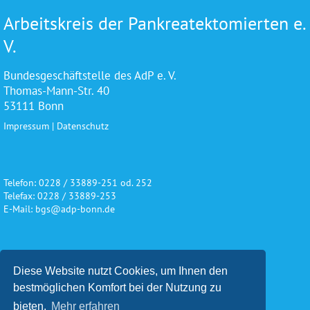
Arbeitskreis der Pankreatektomierten e.
V.
Bundesgeschäftstelle des AdP e. V.
Thomas-Mann-Str. 40
53111 Bonn
Impressum
|
Datenschutz
Telefon: 0228 / 33889-251 od. 252
Telefax: 0228 / 33889-253
E-Mail: bgs@adp-bonn.de
Wir danken für die freundliche
Diese Website nutzt Cookies, um Ihnen den
Unterstützung und Förderung
bestmöglichen Komfort bei der Nutzung zu
bieten.
Mehr erfahren