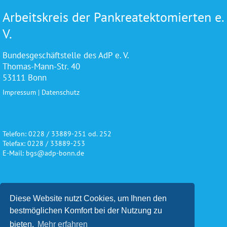
Arbeitskreis der Pankreatektomierten e.
V.
Bundesgeschäftstelle des AdP e. V.
Thomas-Mann-Str. 40
53111 Bonn
Impressum
|
Datenschutz
Telefon: 0228 / 33889-251 od. 252
Telefax: 0228 / 33889-253
E-Mail: bgs@adp-bonn.de
Wir danken für die freundliche
Diese Website nutzt Cookies, um Ihnen den
Unterstützung und Förderung
bestmöglichen Komfort bei der Nutzung zu
bieten.
Mehr erfahren