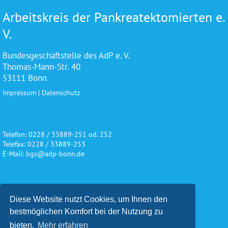
Arbeitskreis der Pankreatektomierten e.
V.
Bundesgeschäftstelle des AdP e. V.
Thomas-Mann-Str. 40
53111 Bonn
Impressum
|
Datenschutz
Telefon: 0228 / 33889-251 od. 252
Telefax: 0228 / 33889-253
E-Mail: bgs@adp-bonn.de
Wir danken für die freundliche
Diese Website nutzt Cookies, um Ihnen den
Unterstützung und Förderung
bestmöglichen Komfort bei der Nutzung zu
bieten.
Mehr erfahren