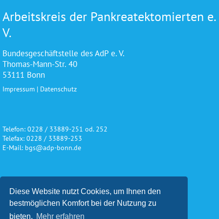
Arbeitskreis der Pankreatektomierten e.
V.
Bundesgeschäftstelle des AdP e. V.
Thomas-Mann-Str. 40
53111 Bonn
Impressum
|
Datenschutz
Telefon: 0228 / 33889-251 od. 252
Telefax: 0228 / 33889-253
E-Mail: bgs@adp-bonn.de
Wir danken für die freundliche
Diese Website nutzt Cookies, um Ihnen den
Unterstützung und Förderung
bestmöglichen Komfort bei der Nutzung zu
bieten.
Mehr erfahren