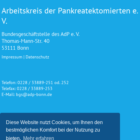
Arbeitskreis der Pankreatektomierten e.
V.
Bundesgeschäftstelle des AdP e. V.
Thomas-Mann-Str. 40
53111 Bonn
Impressum
|
Datenschutz
Telefon: 0228 / 33889-251 od. 252
Telefax: 0228 / 33889-253
E-Mail: bgs@adp-bonn.de
Wir danken für die freundliche
Diese Website nutzt Cookies, um Ihnen den
Unterstützung und Förderung
bestmöglichen Komfort bei der Nutzung zu
bieten.
Mehr erfahren