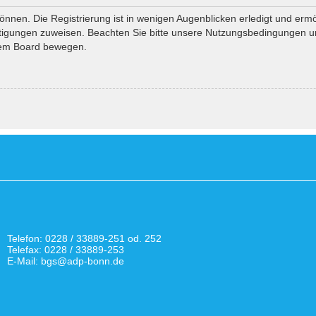
nnen. Die Registrierung ist in wenigen Augenblicken erledigt und ermö
htigungen zuweisen. Beachten Sie bitte unsere Nutzungsbedingungen und
esem Board bewegen.
Telefon: 0228 / 33889-251 od. 252
Telefax: 0228 / 33889-253
E-Mail: bgs@adp-bonn.de