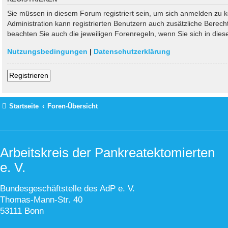
Sie müssen in diesem Forum registriert sein, um sich anmelden zu kö
Administration kann registrierten Benutzern auch zusätzliche Berec
beachten Sie auch die jeweiligen Forenregeln, wenn Sie sich in di
Nutzungsbedingungen
|
Datenschutzerklärung
Registrieren
Startseite
Foren-Übersicht
Arbeitskreis der Pankreatektomierten
e. V.
Bundesgeschäftstelle des AdP e. V.
Thomas-Mann-Str. 40
53111 Bonn