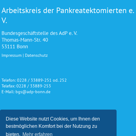
Arbeitskreis der Pankreatektomierten e.
V.
Bundesgeschäftstelle des AdP e. V.
Thomas-Mann-Str. 40
53111 Bonn
Impressum
|
Datenschutz
Telefon: 0228 / 33889-251 od. 252
Telefax: 0228 / 33889-253
E-Mail: bgs@adp-bonn.de
Wir danken für die freundliche
Diese Website nutzt Cookies, um Ihnen den
Unterstützung und Förderung
bestmöglichen Komfort bei der Nutzung zu
bieten.
Mehr erfahren