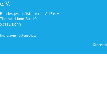
e. V.
Bundesgeschäftstelle des AdP e. V.
Thomas-Mann-Str. 40
53111 Bonn
Impressum
|
Datenschutz
Konzepti