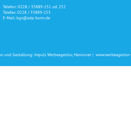
Telefon: 0228 / 33889-251 od. 252
Telefax: 0228 / 33889-253
E-Mail: bgs@adp-bonn.de
on und Gestaltung: Impuls Werbeagentur, Hannover |
www.werbeagentur-