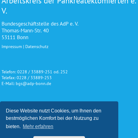
Arbeitskreis der Pankreatektomierten e.
V.
Bundesgeschäftstelle des AdP e. V.
Thomas-Mann-Str. 40
53111 Bonn
Impressum
|
Datenschutz
Telefon: 0228 / 33889-251 od. 252
Telefax: 0228 / 33889-253
E-Mail: bgs@adp-bonn.de
Wir danken für die freundliche
Diese Website nutzt Cookies, um Ihnen den
Unterstützung und Förderung
bestmöglichen Komfort bei der Nutzung zu
bieten.
Mehr erfahren