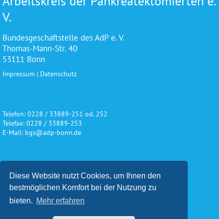
Arbeitskreis der Pankreatektomierten e.
V.
Bundesgeschäftstelle des AdP e. V.
Thomas-Mann-Str. 40
53111 Bonn
Impressum
|
Datenschutz
Telefon: 0228 / 33889-251 od. 252
Telefax: 0228 / 33889-253
E-Mail: bgs@adp-bonn.de
Wir danken für die freundliche
Diese Website nutzt Cookies, um Ihnen den
Unterstützung und Förderung
bestmöglichen Komfort bei der Nutzung zu
bieten.
Mehr erfahren