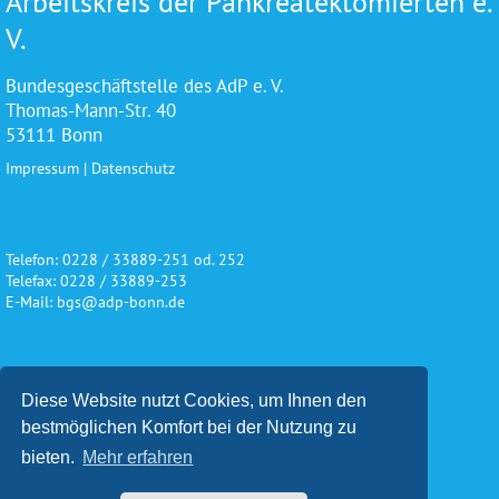
Arbeitskreis der Pankreatektomierten e.
V.
Bundesgeschäftstelle des AdP e. V.
Thomas-Mann-Str. 40
53111 Bonn
Impressum
|
Datenschutz
Telefon: 0228 / 33889-251 od. 252
Telefax: 0228 / 33889-253
E-Mail: bgs@adp-bonn.de
Wir danken für die freundliche
Diese Website nutzt Cookies, um Ihnen den
Unterstützung und Förderung
bestmöglichen Komfort bei der Nutzung zu
bieten.
Mehr erfahren