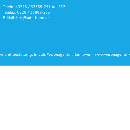
Telefon: 0228 / 33889-251 od. 252
Telefax: 0228 / 33889-253
E-Mail: bgs@adp-bonn.de
on und Gestaltung: Impuls Werbeagentur, Hannover |
www.werbeagentur-