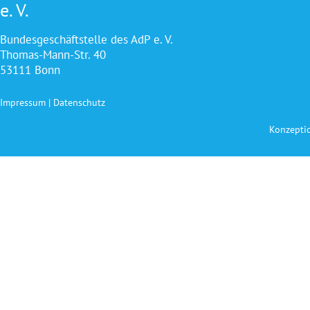
e. V.
Bundesgeschäftstelle des AdP e. V.
Thomas-Mann-Str. 40
53111 Bonn
Impressum
|
Datenschutz
Konzepti