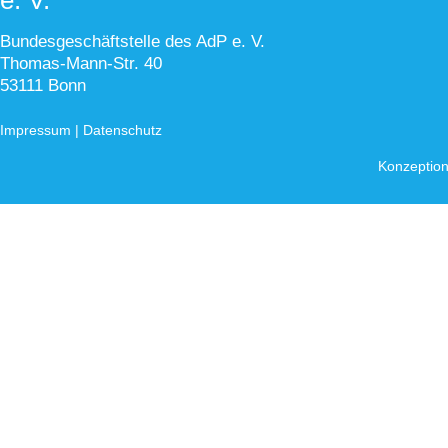
Bundesgeschäftstelle des AdP e. V.
Thomas-Mann-Str. 40
53111 Bonn
Impressum
|
Datenschutz
Konzeption