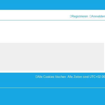
AdP e.V. Website
In Ihrer Nähe
FAQ – Fragen und Antworten
Hotline
Datenschutz und Forenregeln
Spenden
Registrieren
Anmelden
Alle Cookies löschen
Alle Zeiten sind
UTC+02:00