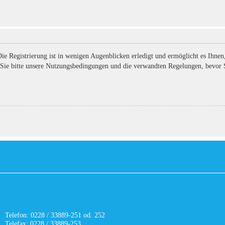
ie Registrierung ist in wenigen Augenblicken erledigt und ermöglicht es Ihne
Sie bitte unsere Nutzungsbedingungen und die verwandten Regelungen, bevor Sie
Telefon: 0228 / 33889-251 od. 252
Telefax: 0228 / 33889-253