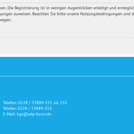
en. Die Registrierung ist in wenigen Augenblicken erledigt und ermöglich
igungen zuweisen. Beachten Sie bitte unsere Nutzungsbedingungen und die
ewegen.
Telefon: 0228 / 33889-251 od. 252
Telefax: 0228 / 33889-253
E-Mail: bgs@adp-bonn.de