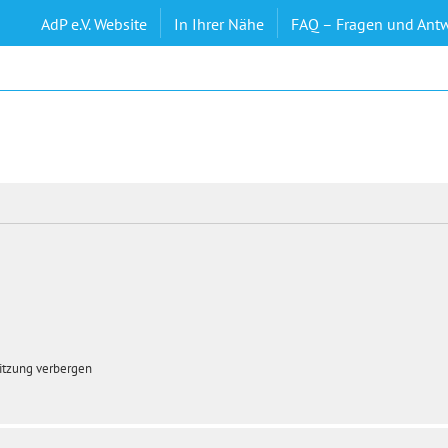
AdP e.V. Website
In Ihrer Nähe
FAQ – Fragen und Ant
itzung verbergen