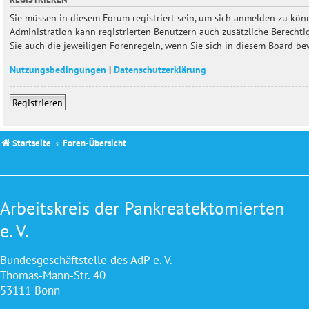
Sie müssen in diesem Forum registriert sein, um sich anmelden zu könn
Administration kann registrierten Benutzern auch zusätzliche Berecht
Sie auch die jeweiligen Forenregeln, wenn Sie sich in diesem Board b
Nutzungsbedingungen
|
Datenschutzerklärung
Registrieren
Startseite
Foren-Übersicht
Arbeitskreis der Pankreatektomierten
e. V.
Bundesgeschäftstelle des AdP e. V.
Thomas-Mann-Str. 40
53111 Bonn