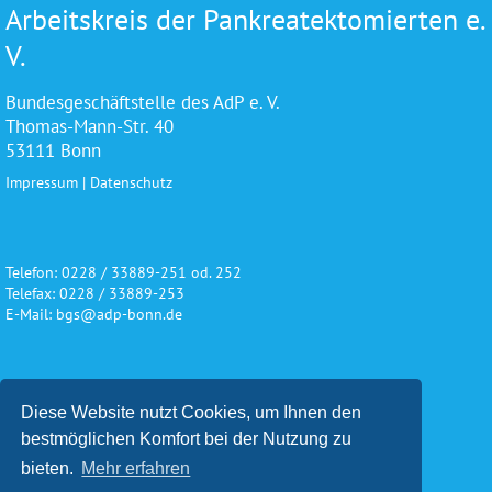
Arbeitskreis der Pankreatektomierten e.
V.
Bundesgeschäftstelle des AdP e. V.
Thomas-Mann-Str. 40
53111 Bonn
Impressum
|
Datenschutz
Telefon: 0228 / 33889-251 od. 252
Telefax: 0228 / 33889-253
E-Mail: bgs@adp-bonn.de
Wir danken für die freundliche
Diese Website nutzt Cookies, um Ihnen den
Unterstützung und Förderung
bestmöglichen Komfort bei der Nutzung zu
bieten.
Mehr erfahren