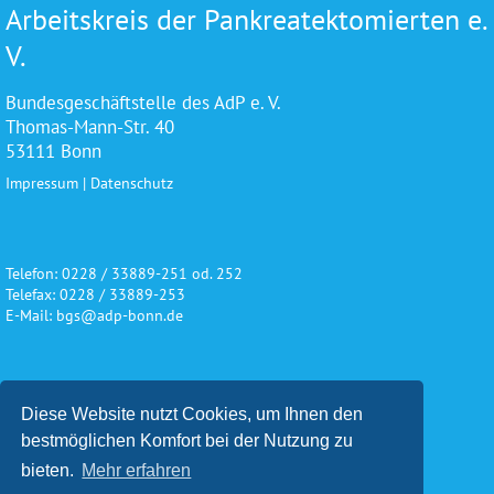
Arbeitskreis der Pankreatektomierten e.
V.
Bundesgeschäftstelle des AdP e. V.
Thomas-Mann-Str. 40
53111 Bonn
Impressum
|
Datenschutz
Telefon: 0228 / 33889-251 od. 252
Telefax: 0228 / 33889-253
E-Mail: bgs@adp-bonn.de
Wir danken für die freundliche
Diese Website nutzt Cookies, um Ihnen den
Unterstützung und Förderung
bestmöglichen Komfort bei der Nutzung zu
bieten.
Mehr erfahren