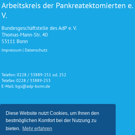
Arbeitskreis der Pankreatektomierten e.
V.
Bundesgeschäftstelle des AdP e. V.
Thomas-Mann-Str. 40
53111 Bonn
Impressum
|
Datenschutz
Telefon: 0228 / 33889-251 od. 252
Telefax: 0228 / 33889-253
E-Mail: bgs@adp-bonn.de
Wir danken für die freundliche
Diese Website nutzt Cookies, um Ihnen den
Unterstützung und Förderung
bestmöglichen Komfort bei der Nutzung zu
bieten.
Mehr erfahren