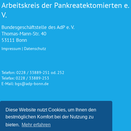
Arbeitskreis der Pankreatektomierten e.
V.
Bundesgeschäftstelle des AdP e. V.
Thomas-Mann-Str. 40
53111 Bonn
Impressum
|
Datenschutz
Telefon: 0228 / 33889-251 od. 252
Telefax: 0228 / 33889-253
E-Mail: bgs@adp-bonn.de
Wir danken für die freundliche
Diese Website nutzt Cookies, um Ihnen den
Unterstützung und Förderung
bestmöglichen Komfort bei der Nutzung zu
bieten.
Mehr erfahren