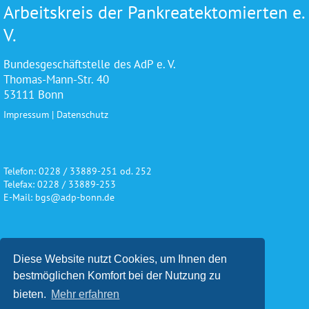
Arbeitskreis der Pankreatektomierten e.
V.
Bundesgeschäftstelle des AdP e. V.
Thomas-Mann-Str. 40
53111 Bonn
Impressum
|
Datenschutz
Telefon: 0228 / 33889-251 od. 252
Telefax: 0228 / 33889-253
E-Mail: bgs@adp-bonn.de
Wir danken für die freundliche
Diese Website nutzt Cookies, um Ihnen den
Unterstützung und Förderung
bestmöglichen Komfort bei der Nutzung zu
bieten.
Mehr erfahren