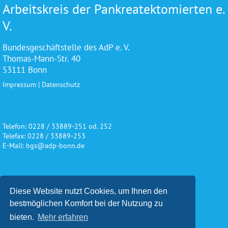
Arbeitskreis der Pankreatektomierten e.
V.
Bundesgeschäftstelle des AdP e. V.
Thomas-Mann-Str. 40
53111 Bonn
Impressum
|
Datenschutz
Telefon: 0228 / 33889-251 od. 252
Telefax: 0228 / 33889-253
E-Mail: bgs@adp-bonn.de
Wir danken für die freundliche
Diese Website nutzt Cookies, um Ihnen den
Unterstützung und Förderung
bestmöglichen Komfort bei der Nutzung zu
bieten.
Mehr erfahren