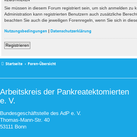
Sie müssen in diesem Forum registriert sein, um sich anmelden zu kö
Administration kann registrierten Benutzern auch zusätzliche Berec
beachten Sie auch die jeweiligen Forenregeln, wenn Sie sich in di
Nutzungsbedingungen
|
Datenschutzerklärung
Registrieren
Startseite
Foren-Übersicht
Arbeitskreis der Pankreatektomierten
e. V.
Bundesgeschäftstelle des AdP e. V.
Thomas-Mann-Str. 40
53111 Bonn