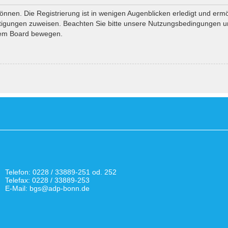
nnen. Die Registrierung ist in wenigen Augenblicken erledigt und ermö
htigungen zuweisen. Beachten Sie bitte unsere Nutzungsbedingungen und
esem Board bewegen.
Telefon: 0228 / 33889-251 od. 252
Telefax: 0228 / 33889-253
E-Mail: bgs@adp-bonn.de