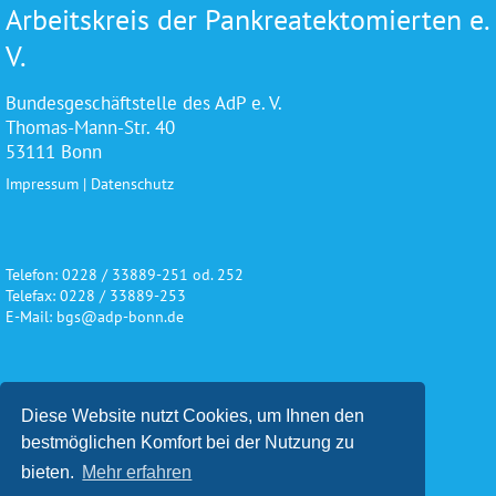
Arbeitskreis der Pankreatektomierten e.
V.
Bundesgeschäftstelle des AdP e. V.
Thomas-Mann-Str. 40
53111 Bonn
Impressum
|
Datenschutz
Telefon: 0228 / 33889-251 od. 252
Telefax: 0228 / 33889-253
E-Mail: bgs@adp-bonn.de
Wir danken für die freundliche
Diese Website nutzt Cookies, um Ihnen den
Unterstützung und Förderung
bestmöglichen Komfort bei der Nutzung zu
bieten.
Mehr erfahren