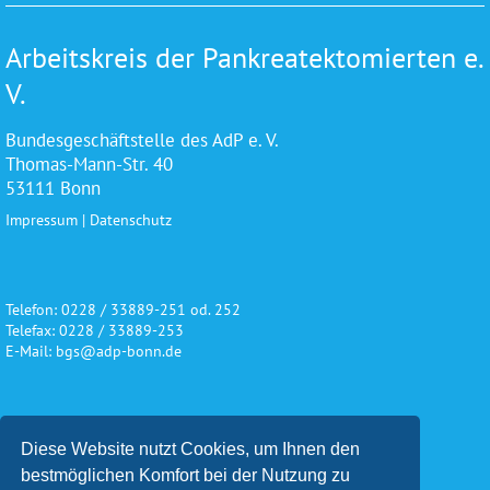
Arbeitskreis der Pankreatektomierten e.
V.
Bundesgeschäftstelle des AdP e. V.
Thomas-Mann-Str. 40
53111 Bonn
Impressum
|
Datenschutz
Telefon: 0228 / 33889-251 od. 252
Telefax: 0228 / 33889-253
E-Mail: bgs@adp-bonn.de
Wir danken für die freundliche
Diese Website nutzt Cookies, um Ihnen den
Unterstützung und Förderung
bestmöglichen Komfort bei der Nutzung zu