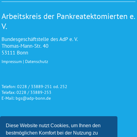
Arbeitskreis der Pankreatektomierten e.
V.
Bundesgeschäftstelle des AdP e. V.
Thomas-Mann-Str. 40
53111 Bonn
Impressum
|
Datenschutz
Telefon: 0228 / 33889-251 od. 252
Telefax: 0228 / 33889-253
E-Mail: bgs@adp-bonn.de
Wir danken für die freundliche
Diese Website nutzt Cookies, um Ihnen den
Unterstützung und Förderung
bestmöglichen Komfort bei der Nutzung zu