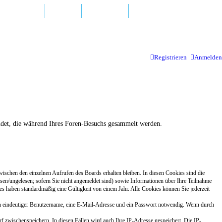
d Antworten
Hotline
Newsletter
Registrieren
Anmelden
endet, die während Ihres Foren-Besuchs gesammelt werden.
wischen den einzelnen Aufrufen des Boards erhalten bleiben. In diesen Cookies sind die
esen/ungelesen; sofern Sie nicht angemeldet sind) sowie Informationen über Ihre Teilnahme
es haben standardmäßig eine Gültigkeit von einem Jahr. Alle Cookies können Sie jederzeit
 ein eindeutiger Benutzername, eine E-Mail-Adresse und ein Passwort notwendig. Wenn durch
urf zwischenspeichern. In diesen Fällen wird auch Ihre IP-Adresse gespeichert. Die IP-