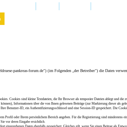
Regionalgruppen
Kliniken
In Ihrer Nähe
FAQ – Fragen un
n
cheldruese-pankreas-forum.de“) (im Folgenden „der Betreiber“) die Daten verw
ies. Cookies sind kleine Textdateien, die Ihr Browser als temporäre Dateien ablegt und die z
n können), Informationen über die von Ihnen gelesenen Beiträge (zur Markierung dieser als gel
 Ihre Benutzer-ID, ein Authentifizierungsschlüssel und eine Session-ID gespeichert. Die Cooki
 Ihrem Profil oder Ihrem persönlichem Bereich angeben. Für die Registrierung sind mindestens
 Sie vor deren Eingabe ersichtlich.
 dort eingegebenen Daten ebenfalls gespeichert. Gleiches gilt, wenn Sie einen Beitrag als Entw