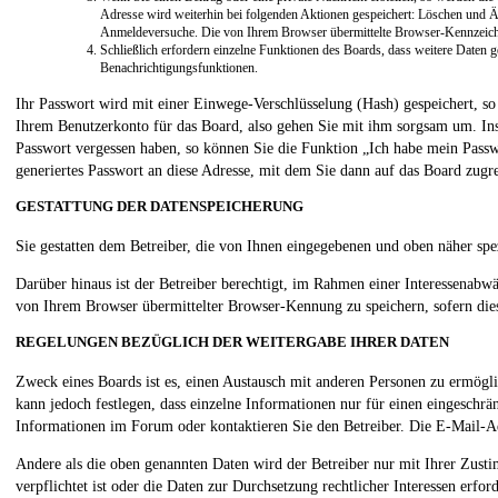
Adresse wird weiterhin bei folgenden Aktionen gespeichert: Löschen und Ä
Anmeldeversuche. Die von Ihrem Browser übermittelte Browser-Kennzeichnun
Schließlich erfordern einzelne Funktionen des Boards, dass weitere Daten 
Benachrichtigungsfunktionen.
Ihr Passwort wird mit einer Einwege-Verschlüsselung (Hash) gespeichert, so 
Ihrem Benutzerkonto für das Board, also gehen Sie mit ihm sorgsam um. Insb
Passwort vergessen haben, so können Sie die Funktion „Ich habe mein Pass
generiertes Passwort an diese Adresse, mit dem Sie dann auf das Board zugr
GESTATTUNG DER DATENSPEICHERUNG
Sie gestatten dem Betreiber, die von Ihnen eingegebenen und oben näher spe
Darüber hinaus ist der Betreiber berechtigt, im Rahmen einer Interessenabw
von Ihrem Browser übermittelter Browser-Kennung zu speichern, sofern dies
REGELUNGEN BEZÜGLICH DER WEITERGABE IHRER DATEN
Zweck eines Boards ist es, einen Austausch mit anderen Personen zu ermöglic
kann jedoch festlegen, dass einzelne Informationen nur für einen eingeschrä
Informationen im Forum oder kontaktieren Sie den Betreiber. Die E-Mail-Adr
Andere als die oben genannten Daten wird der Betreiber nur mit Ihrer Zusti
verpflichtet ist oder die Daten zur Durchsetzung rechtlicher Interessen erford