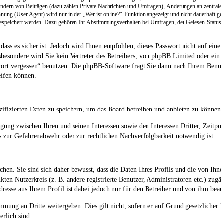
ndern von Beiträgen (dazu zählen Private Nachrichten und Umfragen), Änderungen an zentrale
g (User Agent) wird nur in der „Wer ist online?“-Funktion angezeigt und nicht dauerhaft ge
gespeichert werden. Dazu gehören Ihr Abstimmungsverhalten bei Umfragen, der Gelesen-Status 
dass es sicher ist. Jedoch wird Ihnen empfohlen, dieses Passwort nicht auf ein
esondere wird Sie kein Vertreter des Betreibers, von phpBB Limited oder ein D
wort vergessen“ benutzen. Die phpBB-Software fragt Sie dann nach Ihrem Benu
eifen können.
zifizierten Daten zu speichern, um das Board betreiben und anbieten zu können
ägung zwischen Ihren und seinen Interessen sowie den Interessen Dritter, Zei
 zur Gefahrenabwehr oder zur rechtlichen Nachverfolgbarkeit notwendig ist.
hen. Sie sind sich daher bewusst, dass die Daten Ihres Profils und die von Ihne
nkten Nutzerkreis (z. B. andere registrierte Benutzer, Administratoren etc.) z
esse aus Ihrem Profil ist dabei jedoch nur für den Betreiber und von ihm bea
mmung an Dritte weitergeben. Dies gilt nicht, sofern er auf Grund gesetzliche
erlich sind.