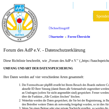
Mitglied werden
AdP e.V. Website
Datenschutz und Forenregeln
Spende
Schnellzugriff
Startseite
Foren-Übersicht
Forum des AdP e.V. - Datenschutzerklärung
Diese Richtlinie beschreibt, wie „Forum des AdP e.V.“ („https://bauchspei
UMFANG UND ART DER DATENSPEICHERUNG
Ihre Daten werden auf vier verschiedene Arten gesammelt:
Die Forensoftware phpBB erstellt bei Ihrem Besuch des Boards mehrere Cook
aktuelle ID Ihrer Sitzung (damit Ihnen alle Seitenaufrufe zugeordnet werde
an Umfragen (sofern Sie nicht angemeldet sind) gespeichert. Ferner werden
über die Funktion „Alle Cookies löschen“ löschen.
Weiterhin werden die Daten gespeichert, die Sie bei der Registrierung, in
den Betreiber weitere Daten als notwendig festgelegt wurden, so ist dies für
Wenn Sie einen Beitrag oder eine private Nachricht erstellen, so werden die