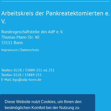
Arbeitskreis der Pankreatektomierten e.
V.
Bundesgeschäftstelle des AdP e. V.
Thomas-Mann-Str. 40
53111 Bonn
Impressum
|
Datenschutz
Telefon: 0228 / 33889-251 od. 252
Telefax: 0228 / 33889-253
E-Mail: bgs@adp-bonn.de
Wir danken für die freundliche
Diese Website nutzt Cookies, um Ihnen den
Unterstützung und Förderung
bestmöglichen Komfort bei der Nutzung zu