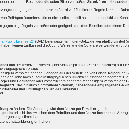
die gegen geltendes Recht oder die guten Sitten verstoßen. Sie erklären insbesonder
utzungsbedingungen oder anderer im Board veröffentlichten Regeln kann der Betr
von Beiträgen übernimmt, die er nicht selbst erstellt hat oder die er nicht zur Ke
sie gegen o. g. Regeln verstoßen oder geeignet sind, dem Betreiber oder einem Dr
al Public License v2
“ (GPL) bereitgestellten Foren-Software von phpBB Limited 
 haben keinen Einfluss auf die Art und Weise, wie die Software verwendet wird. 
it und der Verletzung wesentlicher Vertragspflichten (Kardinalpflichten) nur für 
dere entgangenen Gewinn.
lässigem Verhalten oder bei Schäden aus der Verletzung von Leben, Körper und Ges
igen der Höhe nach auf die vertragstypischen Durchschnittsschäden begrenzt. Die
örper und Gesundheit oder vorsätzlichem oder grob fahrlässigem Verhalten des Be
begrenzt. Dies gilt auch für mittelbare Schäden, insbesondere entgangenen Gewin
Mitarbeiter und Erfüllungsgehilfen des Betreibers.
rt.
ärung zu ändern. Die Änderung wird dem Nutzer per E-Mail mitgeteilt.
rspruchs erlischt das zwischen dem Betreiber und dem Nutzer bestehende Vertragsv
derungen zugestimmt hat.
atenschutzerklärung enthalten.