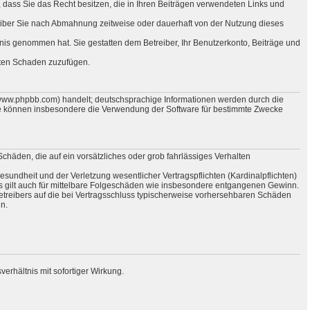
e, dass Sie das Recht besitzen, die in Ihren Beiträgen verwendeten Links und
eiber Sie nach Abmahnung zeitweise oder dauerhaft von der Nutzung dieses
nntnis genommen hat. Sie gestatten dem Betreiber, Ihr Benutzerkonto, Beiträge und
itten Schaden zuzufügen.
(www.phpbb.com) handelt; deutschsprachige Informationen werden durch die
Sie können insbesondere die Verwendung der Software für bestimmte Zwecke
Schäden, die auf ein vorsätzliches oder grob fahrlässiges Verhalten
undheit und der Verletzung wesentlicher Vertragspflichten (Kardinalpflichten)
s gilt auch für mittelbare Folgeschäden wie insbesondere entgangenen Gewinn.
treibers auf die bei Vertragsschluss typischerweise vorhersehbaren Schäden
n.
erhältnis mit sofortiger Wirkung.