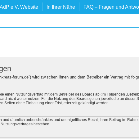
AdP e.V. Website
In Ihrer Nähe
FAQ – Fragen und Antwo
ngen
ankreas-forum.de“) wird zwischen Ihnen und dem Betreiber ein Vertrag mit fo
 Sie einen Nutzungsvertrag mit dem Betreiber des Boards ab (im Folgenden „Betre
rd nicht weiter nutzen. Für die Nutzung des Boards gelten jeweils die an dieser S
 Seiten ohne Einhaltung einer Frist jederzeit gekündigt werden.
tlich und räumlich unbeschränktes und unentgeltliches Recht, Ihren Beitrag im Rah
 Nutzungsvertrages bestehen.