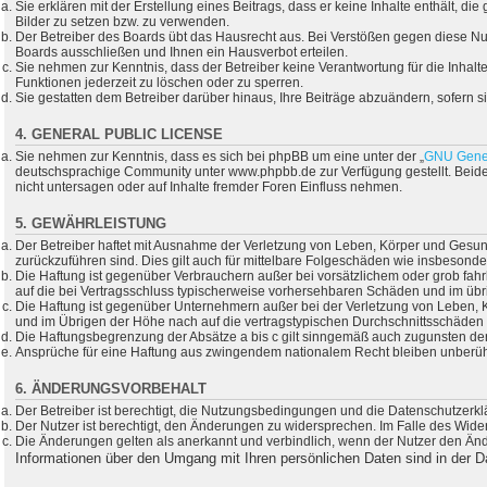
Sie erklären mit der Erstellung eines Beitrags, dass er keine Inhalte enthält, 
Bilder zu setzen bzw. zu verwenden.
Der Betreiber des Boards übt das Hausrecht aus. Bei Verstößen gegen diese N
Boards ausschließen und Ihnen ein Hausverbot erteilen.
Sie nehmen zur Kenntnis, dass der Betreiber keine Verantwortung für die Inhalte 
Funktionen jederzeit zu löschen oder zu sperren.
Sie gestatten dem Betreiber darüber hinaus, Ihre Beiträge abzuändern, sofern 
4. GENERAL PUBLIC LICENSE
Sie nehmen zur Kenntnis, dass es sich bei phpBB um eine unter der „
GNU Gener
deutschsprachige Community unter www.phpbb.de zur Verfügung gestellt. Beide
nicht untersagen oder auf Inhalte fremder Foren Einfluss nehmen.
5. GEWÄHRLEISTUNG
Der Betreiber haftet mit Ausnahme der Verletzung von Leben, Körper und Gesundhe
zurückzuführen sind. Dies gilt auch für mittelbare Folgeschäden wie insbeson
Die Haftung ist gegenüber Verbrauchern außer bei vorsätzlichem oder grob fahr
auf die bei Vertragsschluss typischerweise vorhersehbaren Schäden und im übr
Die Haftung ist gegenüber Unternehmern außer bei der Verletzung von Leben, K
und im Übrigen der Höhe nach auf die vertragstypischen Durchschnittsschäden 
Die Haftungsbegrenzung der Absätze a bis c gilt sinngemäß auch zugunsten der 
Ansprüche für eine Haftung aus zwingendem nationalem Recht bleiben unberüh
6. ÄNDERUNGSVORBEHALT
Der Betreiber ist berechtigt, die Nutzungsbedingungen und die Datenschutzerkl
Der Nutzer ist berechtigt, den Änderungen zu widersprechen. Im Falle des Wide
Die Änderungen gelten als anerkannt und verbindlich, wenn der Nutzer den Än
Informationen über den Umgang mit Ihren persönlichen Daten sind in der D