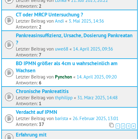
Letzter Beitrag von
Lonka
«
21. Juli 2025, 20:22
Antworten:
2
CT oder MRCP Untersuchung ?
Letzter Beitrag von
Andi
«
3. Mai 2025, 14:36
Antworten:
2
Pankreasinsuffizienz, Ursache, Dosierung Pankreatan
?
Letzter Beitrag von
uwe68
«
14. April 2025, 09:36
Antworten:
7
BD IPMN größer als 4cm u wahrscheinlich am
Wachsen
Letzter Beitrag von
Pynchon
«
14. April 2025, 09:20
Antworten:
6
Chronische Pankreatitis
Letzter Beitrag von
thphilipp
«
31. März 2025, 14:48
Antworten:
1
Verdacht auf IPMN
Letzter Beitrag von
barista
«
26. Februar 2025, 13:01
Antworten:
37
1
2
3
4
Erfahrung mit