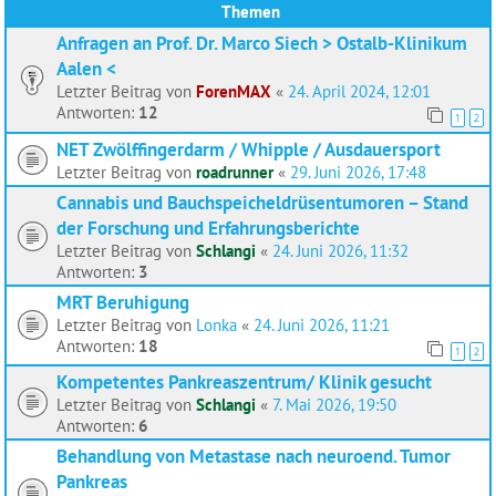
Themen
Anfragen an Prof. Dr. Marco Siech > Ostalb-Klinikum
Aalen <
Letzter Beitrag von
ForenMAX
«
24. April 2024, 12:01
Antworten:
12
1
2
NET Zwölffingerdarm / Whipple / Ausdauersport
Letzter Beitrag von
roadrunner
«
29. Juni 2026, 17:48
Cannabis und Bauchspeicheldrüsentumoren – Stand
der Forschung und Erfahrungsberichte
Letzter Beitrag von
Schlangi
«
24. Juni 2026, 11:32
Antworten:
3
MRT Beruhigung
Letzter Beitrag von
Lonka
«
24. Juni 2026, 11:21
Antworten:
18
1
2
Kompetentes Pankreaszentrum/ Klinik gesucht
Letzter Beitrag von
Schlangi
«
7. Mai 2026, 19:50
Antworten:
6
Behandlung von Metastase nach neuroend. Tumor
Pankreas