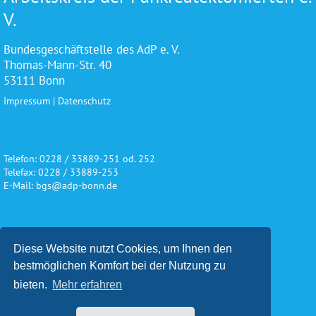
V.
Bundesgeschäftstelle des AdP e. V.
Thomas-Mann-Str. 40
53111 Bonn
Impressum
|
Datenschutz
Telefon: 0228 / 33889-251 od. 252
Telefax: 0228 / 33889-253
E-Mail: bgs@adp-bonn.de
Wir danken für die freundliche
Diese Website nutzt Cookies, um Ihnen den
Unterstützung und Förderung
bestmöglichen Komfort bei der Nutzung zu
bieten.
Mehr erfahren