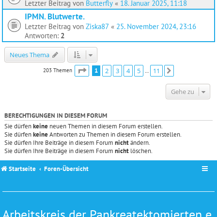
Letzter Beitrag von
Butterfly
«
18. Januar 2025, 11:18
IPMN. Blutwerte.
Letzter Beitrag von
Ziska87
«
25. November 2024, 23:16
Antworten:
2
Neues Thema
Seite
1
von
11
1
2
3
4
5
11
203 Themen
Nächste
…
Gehe zu
BERECHTIGUNGEN IN DIESEM FORUM
Sie dürfen
keine
neuen Themen in diesem Forum erstellen.
Sie dürfen
keine
Antworten zu Themen in diesem Forum erstellen.
Sie dürfen Ihre Beiträge in diesem Forum
nicht
ändern.
Sie dürfen Ihre Beiträge in diesem Forum
nicht
löschen.
Startseite
Foren-Übersicht
Arbeitskreis der Pankreatektomierten e.