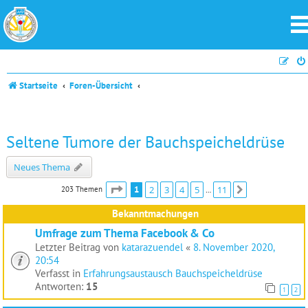
Startseite
Foren-Übersicht
Seltene Tumore der Bauchspeicheldrüse
Neues Thema
Seite
1
von
11
1
2
3
4
5
11
203 Themen
Nächste
…
Bekanntmachungen
Umfrage zum Thema Facebook & Co
Letzter Beitrag von
katarazuendel
«
8. November 2020,
20:54
Verfasst in
Erfahrungsaustausch Bauchspeicheldrüse
Antworten:
15
1
2