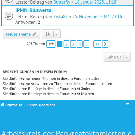
Letzter Beitrag von
Butterfly
«
18. Januar 2025, 11:18
IPMN. Blutwerte.
Letzter Beitrag von
Ziska87
«
25. November 2024, 23:16
Antworten:
2
Neues Thema
Seite
1
von
11
1
2
3
4
5
11
203 Themen
Nächste
…
Gehe zu
BERECHTIGUNGEN IN DIESEM FORUM
Sie dürfen
keine
neuen Themen in diesem Forum erstellen.
Sie dürfen
keine
Antworten zu Themen in diesem Forum erstellen.
Sie dürfen Ihre Beiträge in diesem Forum
nicht
ändern.
Sie dürfen Ihre Beiträge in diesem Forum
nicht
löschen.
Startseite
Foren-Übersicht
Arbeitskreis der Pankreatektomierten e.