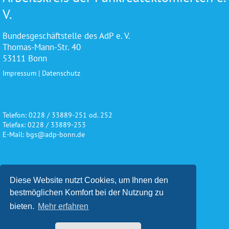
V.
Bundesgeschäftstelle des AdP e. V.
Thomas-Mann-Str. 40
53111 Bonn
Impressum
|
Datenschutz
Telefon: 0228 / 33889-251 od. 252
Telefax: 0228 / 33889-253
E-Mail: bgs@adp-bonn.de
Wir danken für die freundliche
Diese Website nutzt Cookies, um Ihnen den
Unterstützung und Förderung
bestmöglichen Komfort bei der Nutzung zu
bieten.
Mehr erfahren