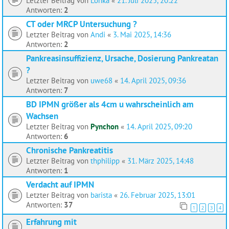
Letzter Beitrag von
Lonka
«
21. Juli 2025, 20:22
Antworten:
2
CT oder MRCP Untersuchung ?
Letzter Beitrag von
Andi
«
3. Mai 2025, 14:36
Antworten:
2
Pankreasinsuffizienz, Ursache, Dosierung Pankreatan
?
Letzter Beitrag von
uwe68
«
14. April 2025, 09:36
Antworten:
7
BD IPMN größer als 4cm u wahrscheinlich am
Wachsen
Letzter Beitrag von
Pynchon
«
14. April 2025, 09:20
Antworten:
6
Chronische Pankreatitis
Letzter Beitrag von
thphilipp
«
31. März 2025, 14:48
Antworten:
1
Verdacht auf IPMN
Letzter Beitrag von
barista
«
26. Februar 2025, 13:01
Antworten:
37
1
2
3
4
Erfahrung mit