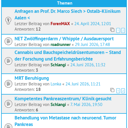
Themen
Anfragen an Prof. Dr. Marco Siech > Ostalb-Klinikum
Aalen <
Letzter Beitrag von
ForenMAX
«
24. April 2024, 12:01
Antworten:
12
1
2
NET Zwölffingerdarm / Whipple / Ausdauersport
Letzter Beitrag von
roadrunner
«
29. Juni 2026, 17:48
Cannabis und Bauchspeicheldrüsentumoren – Stand
der Forschung und Erfahrungsberichte
Letzter Beitrag von
Schlangi
«
24. Juni 2026, 11:32
Antworten:
3
MRT Beruhigung
Letzter Beitrag von
Lonka
«
24. Juni 2026, 11:21
Antworten:
18
1
2
Kompetentes Pankreaszentrum/ Klinik gesucht
Letzter Beitrag von
Schlangi
«
7. Mai 2026, 19:50
Antworten:
6
Behandlung von Metastase nach neuroend. Tumor
Pankreas