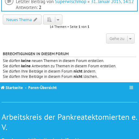
Letzter Beitrag von
Superwischmop
«
31. Januar 2015, 14:12
Antworten:
2
Neues Thema
14 Themen • Seite
1
von
1
Gehe zu
BERECHTIGUNGEN IN DIESEM FORUM
Sie dürfen
keine
neuen Themen in diesem Forum erstellen.
Sie dürfen
keine
Antworten zu Themen in diesem Forum erstellen.
Sie dürfen Ihre Beiträge in diesem Forum
nicht
ändern.
Sie dürfen Ihre Beiträge in diesem Forum
nicht
löschen.
Startseite
Foren-Übersicht
Arbeitskreis der Pankreatektomierten e.
V.