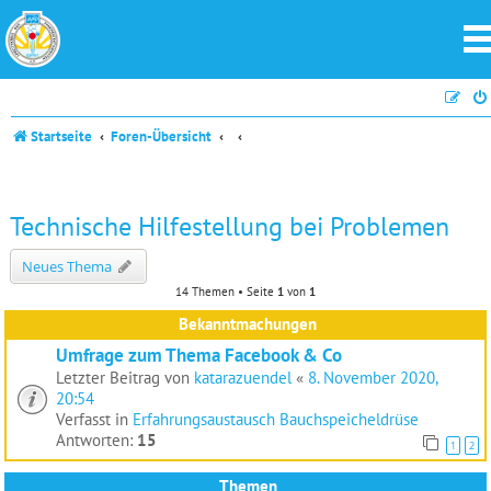
Startseite
Foren-Übersicht
Technische Hilfestellung bei Problemen
Neues Thema
14 Themen • Seite
1
von
1
Bekanntmachungen
Umfrage zum Thema Facebook & Co
Letzter Beitrag von
katarazuendel
«
8. November 2020,
20:54
Verfasst in
Erfahrungsaustausch Bauchspeicheldrüse
Antworten:
15
1
2
Themen