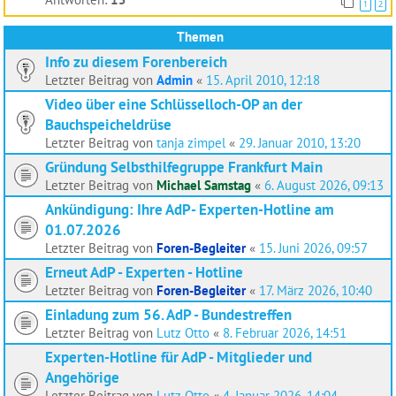
1
2
Themen
Info zu diesem Forenbereich
Letzter Beitrag von
Admin
«
15. April 2010, 12:18
Video über eine Schlüsselloch-OP an der
Bauchspeicheldrüse
Letzter Beitrag von
tanja zimpel
«
29. Januar 2010, 13:20
Gründung Selbsthilfegruppe Frankfurt Main
Letzter Beitrag von
Michael Samstag
«
6. August 2026, 09:13
Ankündigung: Ihre AdP- Experten-Hotline am
01.07.2026
Letzter Beitrag von
Foren-Begleiter
«
15. Juni 2026, 09:57
Erneut AdP - Experten - Hotline
Letzter Beitrag von
Foren-Begleiter
«
17. März 2026, 10:40
Einladung zum 56. AdP - Bundestreffen
Letzter Beitrag von
Lutz Otto
«
8. Februar 2026, 14:51
Experten-Hotline für AdP - Mitglieder und
Angehörige
Letzter Beitrag von
Lutz Otto
«
4. Januar 2026, 14:04