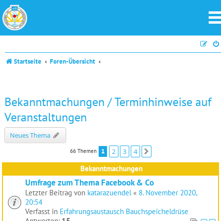
Startseite
Foren-Übersicht
Bekanntmachungen / Terminhinweise auf
Veranstaltungen
Neues Thema
1
2
3
4
66 Themen
Nächste
Bekanntmachungen
Umfrage zum Thema Facebook & Co
Letzter Beitrag von
katarazuendel
«
8. November 2020,
20:54
Verfasst in
Erfahrungsaustausch Bauchspeicheldrüse
Antworten:
15