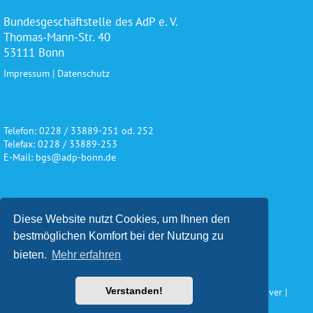
Bundesgeschäftstelle des AdP e. V.
Thomas-Mann-Str. 40
53111 Bonn
Impressum
|
Datenschutz
Telefon: 0228 / 33889-251 od. 252
Telefax: 0228 / 33889-253
E-Mail: bgs@adp-bonn.de
Wir danken für die freundliche
Diese Website nutzt Cookies, um Ihnen den
Unterstützung und Förderung
bestmöglichen Komfort bei der Nutzung zu
bieten.
Mehr erfahren
Verstanden!
Konzeption und Gestaltung: Impuls Werbeagentur, Hannover |
www.werbeagentur-impuls.de