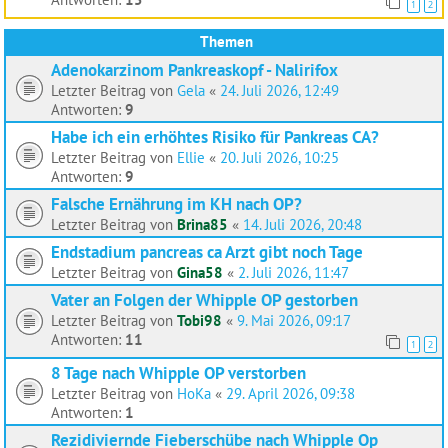
1
2
Themen
Adenokarzinom Pankreaskopf - Nalirifox
Letzter Beitrag von
Gela
«
24. Juli 2026, 12:49
Antworten:
9
Habe ich ein erhöhtes Risiko für Pankreas CA?
Letzter Beitrag von
Ellie
«
20. Juli 2026, 10:25
Antworten:
9
Falsche Ernährung im KH nach OP?
Letzter Beitrag von
Brina85
«
14. Juli 2026, 20:48
Endstadium pancreas ca Arzt gibt noch Tage
Letzter Beitrag von
Gina58
«
2. Juli 2026, 11:47
Vater an Folgen der Whipple OP gestorben
Letzter Beitrag von
Tobi98
«
9. Mai 2026, 09:17
Antworten:
11
1
2
8 Tage nach Whipple OP verstorben
Letzter Beitrag von
HoKa
«
29. April 2026, 09:38
Antworten:
1
Rezidiviernde Fieberschübe nach Whipple Op