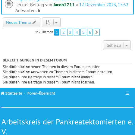
Letzter Beitrag von
Jacob1211
«
17. Dezember 2023, 15:52
Antworten:
6
Neues Thema
1
2
3
4
5
6
117 Themen
Nächste
Gehe zu
BERECHTIGUNGEN IN DIESEM FORUM
Sie dürfen
keine
neuen Themen in diesem Forum erstellen.
Sie dürfen
keine
Antworten zu Themen in diesem Forum erstellen.
Sie dürfen Ihre Beiträge in diesem Forum
nicht
ändern.
Sie dürfen Ihre Beiträge in diesem Forum
nicht
löschen.
Startseite
Foren-Übersicht
Arbeitskreis der Pankreatektomierten e.
V.