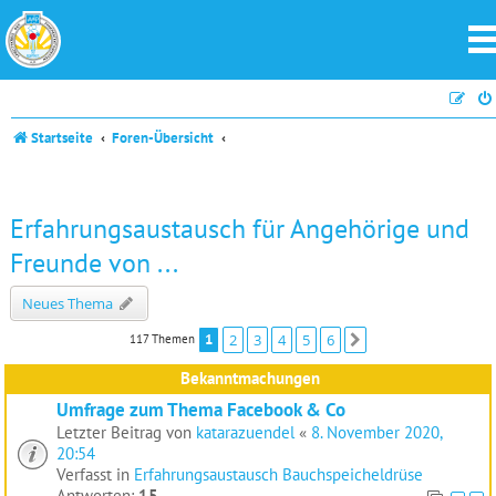
Startseite
Foren-Übersicht
Erfahrungsaustausch für Angehörige und
Freunde von ...
Neues Thema
1
2
3
4
5
6
117 Themen
Nächste
Bekanntmachungen
Umfrage zum Thema Facebook & Co
Letzter Beitrag von
katarazuendel
«
8. November 2020,
20:54
Verfasst in
Erfahrungsaustausch Bauchspeicheldrüse
Antworten:
15