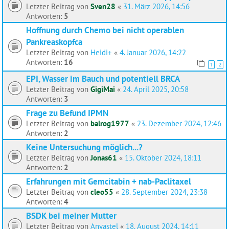
Letzter Beitrag von
Sven28
«
31. März 2026, 14:56
Antworten:
5
Hoffnung durch Chemo bei nicht operablen
Pankreaskopfca
Letzter Beitrag von
Heidi+
«
4. Januar 2026, 14:22
Antworten:
16
1
2
EPI, Wasser im Bauch und potentiell BRCA
Letzter Beitrag von
GigiMai
«
24. April 2025, 20:58
Antworten:
3
Frage zu Befund IPMN
Letzter Beitrag von
balrog1977
«
23. Dezember 2024, 12:46
Antworten:
2
Keine Untersuchung möglich...?
Letzter Beitrag von
Jonas61
«
15. Oktober 2024, 18:11
Antworten:
2
Erfahrungen mit Gemcitabin + nab-Paclitaxel
Letzter Beitrag von
cleo55
«
28. September 2024, 23:38
Antworten:
4
BSDK bei meiner Mutter
Letzter Beitrag von
Anyastel
«
18. August 2024, 14:11