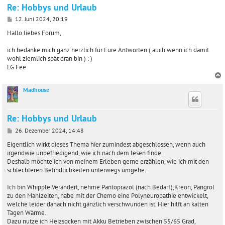
Re: Hobbys und Urlaub
B
12. Juni 2024, 20:19
e
i
Hallo liebes Forum,
t
r
ich bedanke mich ganz herzlich für Eure Antworten ( auch wenn ich damit
a
wohl ziemlich spät dran bin ) : )
g
LG Fee
Madhouse
c
Re: Hobbys und Urlaub
B
26. Dezember 2024, 14:48
e
i
Eigentlich wirkt dieses Thema hier zumindest abgeschlossen, wenn auch
t
irgendwie unbefriedigend, wie ich nach dem lesen finde.
r
Deshalb möchte ich von meinem Erleben gerne erzählen, wie ich mit den
a
schlechteren Befindlichkeiten unterwegs umgehe.
g
Ich bin Whipple Verändert, nehme Pantoprazol (nach Bedarf),Kreon, Pangrol
zu den Mahlzeiten, habe mit der Chemo eine Polyneuropathie entwickelt,
welche leider danach nicht gänzlich verschwunden ist. Hier hilft an kalten
Tagen Wärme.
Dazu nutze ich Heizsocken mit Akku Betrieben zwischen 55/65 Grad,