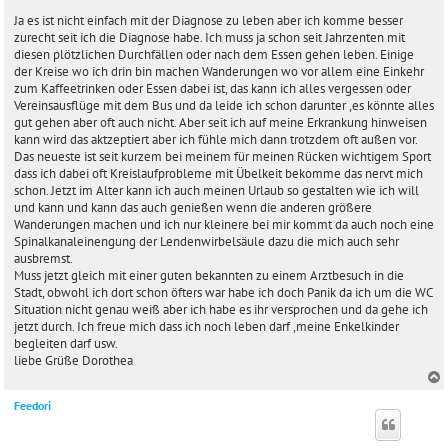
e
i
Ja es ist nicht einfach mit der Diagnose zu leben aber ich komme besser
t
zurecht seit ich die Diagnose habe. Ich muss ja schon seit Jahrzenten mit
r
diesen plötzlichen Durchfällen oder nach dem Essen gehen leben. Einige
a
der Kreise wo ich drin bin machen Wanderungen wo vor allem eine Einkehr
g
zum Kaffeetrinken oder Essen dabei ist, das kann ich alles vergessen oder
Vereinsausflüge mit dem Bus und da leide ich schon darunter ,es könnte alles
gut gehen aber oft auch nicht. Aber seit ich auf meine Erkrankung hinweisen
kann wird das aktzeptiert aber ich fühle mich dann trotzdem oft außen vor.
Das neueste ist seit kurzem bei meinem für meinen Rücken wichtigem Sport
dass ich dabei oft Kreislaufprobleme mit Übelkeit bekomme das nervt mich
schon. Jetzt im Alter kann ich auch meinen Urlaub so gestalten wie ich will
und kann und kann das auch genießen wenn die anderen größere
Wanderungen machen und ich nur kleinere bei mir kommt da auch noch eine
Spinalkanaleinengung der Lendenwirbelsäule dazu die mich auch sehr
ausbremst.
Muss jetzt gleich mit einer guten bekannten zu einem Arztbesuch in die
Stadt, obwohl ich dort schon öfters war habe ich doch Panik da ich um die WC
Situation nicht genau weiß aber ich habe es ihr versprochen und da gehe ich
jetzt durch. Ich freue mich dass ich noch leben darf ,meine Enkelkinder
begleiten darf usw.
liebe Grüße Dorothea
Feedori
c