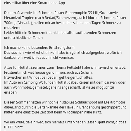
einstellbar über eine Smartphone App.
Dauerhaft wende ich Schmerzpflaster Buprenorphin 35 Mik/Std. - sowie
Metamizol Tropfen (nach Bedarf/Schmerzen), auch Lidocain Schmerzpflaster
700mg ( Versatis ), helfen mir an besonders schlechten Tagen Schmerz zu
reduzieren.
Leider hilft ein Schmerzmittel nicht bei allen auftretenden Schmerzen
unterschiedlicher Zonen.
Ich mache keine besondere Ernährungsform.
Das rauchen, wie Alkohol trinken habe ich gänzlich aufgegeben, wofür ich
dankbar bin, weil ich es auch nicht vermisse.
Alles für Notfall Szenarien zum Thema Fettstuhl habe ich inzwischen erlebt,
Frustriert mich viel heraus genommen, auch aus Scham.
Inzwischen mit Windel bei bedarf, geht eigentlich alles.
Im Auto ein Camping Wc für den Notfall dabei, Reisen mit dem Caravan, oder
auch Wohnmobil, gemietet, gar eins angeschafft, ist vieles möglich zu
erleben.
Diesen Sommer hatten wir noch ein stabiles Schlauchboot mit Elektromotor
dabei, sind durch die Seitenkanäle der Havel in Brandenburg geschippert und
hatten eine ganz tolle Zeit dort beim Wildcampen nahe Kiritz.
Wo ein Wille, da ein Weg, sich niemals unterkriegen lassen, geht nicht, gibt es
BITTE nicht.