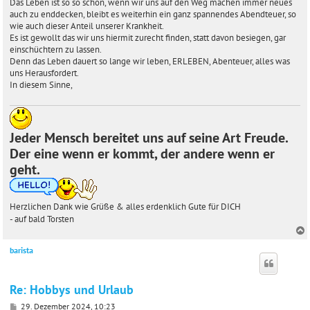
Das Leben ist so so schön, wenn wir uns auf den Weg machen immer neues
auch zu enddecken, bleibt es weiterhin ein ganz spannendes Abendteuer, so
wie auch dieser Anteil unserer Krankheit.
Es ist gewollt das wir uns hiermit zurecht finden, statt davon besiegen, gar
einschüchtern zu lassen.
Denn das Leben dauert so lange wir leben, ERLEBEN, Abenteuer, alles was
uns Herausfordert.
In diesem Sinne,
Jeder Mensch bereitet uns auf seine Art Freude.
Der eine wenn er kommt, der andere wenn er
geht.
Herzlichen Dank wie Grüße & alles erdenklich Gute für DICH
- auf bald Torsten
barista
c
Re: Hobbys und Urlaub
B
29. Dezember 2024, 10:23