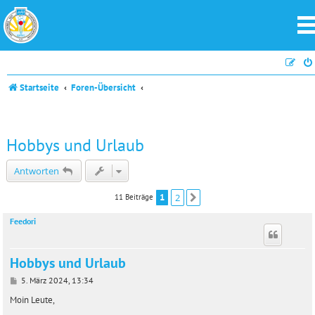
Startseite
Foren-Übersicht
Hobbys und Urlaub
Antworten
1
2
11 Beiträge
Nächste
Feedori
Hobbys und Urlaub
B
5. März 2024, 13:34
e
i
Moin Leute,
t