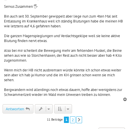
e
i
Servus Zusammen 🖐️
t
r
Bin auch seit 30. September gewippelt aber liege nun zum 4ten Mal seit
a
Entlassung im Krankenhaus weil ich ständig Blutungen habe die meinen HB
g
wie letztens auf 4,6 gefahren haben.
Die ganzen Magenspieglungen und Verdachtsgeklipe weil sie keine aktive
Blutung finden nervt etwas.
Also bei mir scheitert die Bewegung mehr am fehlenden Muskel, die Beine
sehen aus wie so Storchenhaxen, der Rest auch nicht besser aber hab 4 Kilo
zugenommen.
Wenn mich der HB nicht ausbremsen würde könnte ich schon etwas weiter
sein aber ich hab ja Humor und die im KH grinsen schon wenn sie mich
sehen.
Bergwandern wird allerdings noch etwas dauern, hoffe aber wenigstens zur
Schwammerlzeit wieder im Wald mein Unwesen treiben zu können.
c
Antworten
1
2
11 Beiträge
Nächste