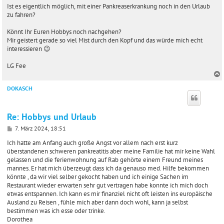
r
Ist es eigentlich möglich, mit einer Pankreaserkrankung noch in den Urlaub
a
zu fahren?
g
Könnt Ihr Euren Hobbys noch nachgehen?
Mir geistert gerade so viel Mist durch den Kopf und das würde mich echt
interessieren 😉
LG Fee
DOKASCH
c
Re: Hobbys und Urlaub
B
7. März 2024, 18:51
e
i
Ich hatte am Anfang auch große Angst vor allem nach erst kurz
t
überstandenen schweren pankreatitis aber meine Familie hat mir keine Wahl
r
gelassen und die ferienwohnung auf Rab gehörte einem Freund meines
a
mannes. Er hat mich überzeugt dass ich da genauso med. Hilfe bekommen
g
könnte , da wir viel selber gekocht haben und ich einige Sachen im
Restaurant wieder erwarten sehr gut vertragen habe konnte ich mich doch
etwas entspannen. Ich kann es mir finanziel nicht oft leisten ins europäische
Ausland zu Reisen , fühle mich aber dann doch wohl, kann ja selbst
bestimmen was ich esse oder trinke.
Dorothea