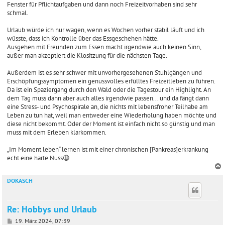
Fenster für Pflichtaufgaben und dann noch Freizeitvorhaben sind sehr
g
schmal.
Urlaub würde ich nur wagen, wenn es Wochen vorher stabil läuft und ich
wüsste, dass ich Kontrolle über das Essgeschehen hätte.
Ausgehen mit Freunden zum Essen macht irgendwie auch keinen Sinn,
außer man akzeptiert die Klositzung für die nächsten Tage.
Außerdem ist es sehr schwer mit unvorhergesehenen Stuhlgängen und
Erschöpfungssymptomen ein genussvolles erfülltes Freizeitleben zu führen.
Da ist ein Spaziergang durch den Wald oder die Tagestour ein Highlight. An
dem Tag muss dann aber auch alles irgendwie passen... und da fängt dann
eine Stress- und Psychospirale an, die nichts mit lebensfroher Teilhabe am
Leben zu tun hat, weil man entweder eine Wiederholung haben möchte und
diese nicht bekommt. Oder der Moment ist einfach nicht so günstig und man
muss mit dem Erleben klarkommen.
„Im Moment leben“ lernen ist mit einer chronischen [Pankreas]erkrankung
echt eine harte Nuss😩
DOKASCH
c
Re: Hobbys und Urlaub
B
19. März 2024, 07:39