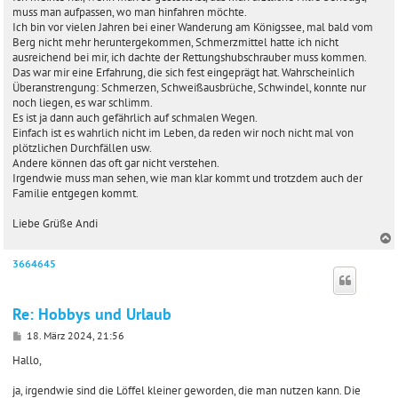
g
muss man aufpassen, wo man hinfahren möchte.
Ich bin vor vielen Jahren bei einer Wanderung am Königssee, mal bald vom
Berg nicht mehr heruntergekommen, Schmerzmittel hatte ich nicht
ausreichend bei mir, ich dachte der Rettungshubschrauber muss kommen.
Das war mir eine Erfahrung, die sich fest eingeprägt hat. Wahrscheinlich
Überanstrengung: Schmerzen, Schweißausbrüche, Schwindel, konnte nur
noch liegen, es war schlimm.
Es ist ja dann auch gefährlich auf schmalen Wegen.
Einfach ist es wahrlich nicht im Leben, da reden wir noch nicht mal von
plötzlichen Durchfällen usw.
Andere können das oft gar nicht verstehen.
Irgendwie muss man sehen, wie man klar kommt und trotzdem auch der
Familie entgegen kommt.
Liebe Grüße Andi
3664645
c
Re: Hobbys und Urlaub
B
18. März 2024, 21:56
e
i
Hallo,
t
r
ja, irgendwie sind die Löffel kleiner geworden, die man nutzen kann. Die
a