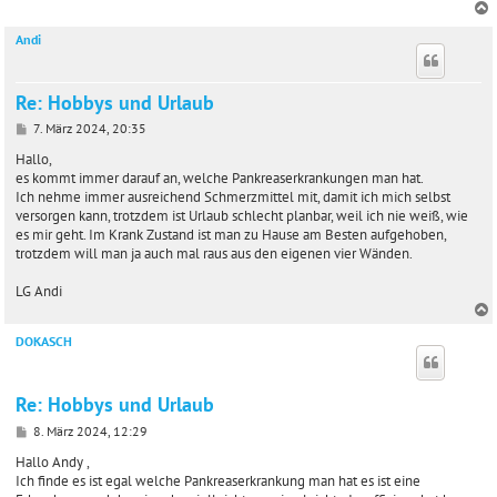
Andi
c
Re: Hobbys und Urlaub
B
7. März 2024, 20:35
e
i
Hallo,
t
es kommt immer darauf an, welche Pankreaserkrankungen man hat.
r
Ich nehme immer ausreichend Schmerzmittel mit, damit ich mich selbst
a
versorgen kann, trotzdem ist Urlaub schlecht planbar, weil ich nie weiß, wie
g
es mir geht. Im Krank Zustand ist man zu Hause am Besten aufgehoben,
trotzdem will man ja auch mal raus aus den eigenen vier Wänden.
LG Andi
DOKASCH
c
Re: Hobbys und Urlaub
B
8. März 2024, 12:29
e
i
Hallo Andy ,
t
Ich finde es ist egal welche Pankreaserkrankung man hat es ist eine
r