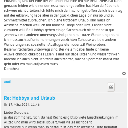
Erkrankung und der eine der vielleicht nur eine leichte Insuffiziens hat kann
a
genauso leiden wie einer den es schwerer getroffen hat. Man darf über die
g
schwere nicht urteilen. Ich fühle mich darin schon getroffen da ich jeden tag
mit der erkrankung lebe aber in der glücklichen Lage bin nur ab und zu
Schmerzmittel zubrauchen. Ich plane trotzdem Urlaub ,klar muss ich
Abstriche machen weil ich mir manche Dinge oder Orte, Länder nicht
zumuten will. Bei Hobbys gehen einige Sachen auch nicht mehr so gut
,wenn wir mit anderen unterwegs sind gehen nur kurze Wanderungen und
ich muss auch auf unternehmungen verzichten Zuhause weil die andern
Wanderungen zu speziellen Ausflugszielen oder z.B Weinproben,
Besenwirtschaften unterwegs sind. Bei vielem dabei finde ich keine
Ausweichmöglichkeit des Essen `s und nur dabei sitzen und wasser trinken
möchte ich auch nicht. Ich fahre auch fahrrad, mache Sport man merkt was
geht oder wo man aufpassen muss .
Dorothea
Andi
c
Re: Hobbys und Urlaub
B
17. März 2024, 11:46
e
i
Liebe Dorothea,
t
ja, das stimmt natürlich, du hast Recht, es gibt so viele Einschränkungen im
r
Alltag und man wird sozial isoliert, weil vieles nicht geht.
a
Ich meinte nur, wenn man so gestellt ist, das man ärztliche Hilfe benötigt,