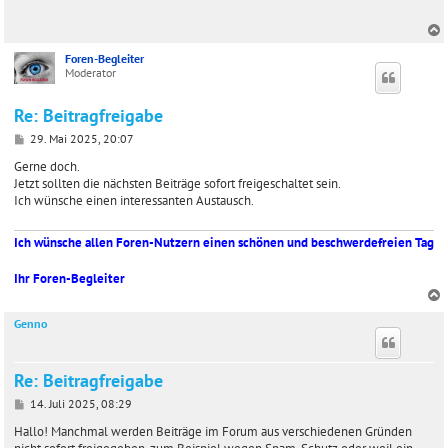
t
r
a
g
Foren-Begleiter
c
Moderator
Re: Beitragfreigabe
B
29. Mai 2025, 20:07
e
i
Gerne doch.
t
Jetzt sollten die nächsten Beiträge sofort freigeschaltet sein.
r
Ich wünsche einen interessanten Austausch.
a
g
Ich wünsche allen Foren-Nutzern einen schönen und beschwerdefreien Tag
Ihr Foren-Begleiter
Genno
c
Re: Beitragfreigabe
B
14. Juli 2025, 08:29
e
i
Hallo! Manchmal werden Beiträge im Forum aus verschiedenen Gründen
t