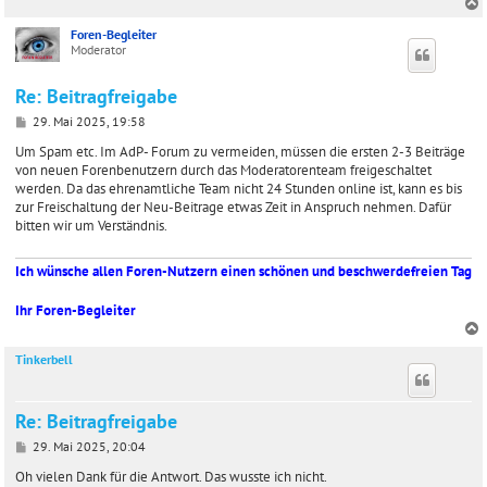
a
g
Foren-Begleiter
c
Moderator
Re: Beitragfreigabe
B
29. Mai 2025, 19:58
e
i
Um Spam etc. Im AdP- Forum zu vermeiden, müssen die ersten 2-3 Beiträge
t
von neuen Forenbenutzern durch das Moderatorenteam freigeschaltet
r
werden. Da das ehrenamtliche Team nicht 24 Stunden online ist, kann es bis
a
zur Freischaltung der Neu-Beitrage etwas Zeit in Anspruch nehmen. Dafür
g
bitten wir um Verständnis.
Ich wünsche allen Foren-Nutzern einen schönen und beschwerdefreien Tag
Ihr Foren-Begleiter
Tinkerbell
c
Re: Beitragfreigabe
B
29. Mai 2025, 20:04
e
i
Oh vielen Dank für die Antwort. Das wusste ich nicht.