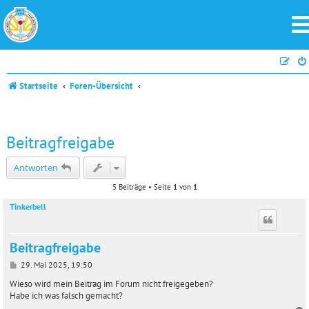
Startseite
Foren-Übersicht
Beitragfreigabe
Antworten
5 Beiträge • Seite
1
von
1
Tinkerbell
Beitragfreigabe
B
29. Mai 2025, 19:50
e
i
Wieso wird mein Beitrag im Forum nicht freigegeben?
t
Habe ich was falsch gemacht?
r