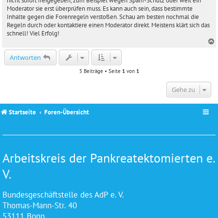
nicht sofort freigegeben, zum Beispiel wegen Spam-Schutz oder weil ein
r
Moderator sie erst überprüfen muss. Es kann auch sein, dass bestimmte
a
Inhalte gegen die Forenregeln verstoßen. Schau am besten nochmal die
g
Regeln durch oder kontaktiere einen Moderator direkt. Meistens klärt sich das
schnell! Viel Erfolg!
c
Antworten
5 Beiträge • Seite
1
von
1
Gehe zu
Startseite
Foren-Übersicht
Arbeitskreis der Pankreatektomierten e.
V.
Bundesgeschäftstelle des AdP e. V.
Thomas-Mann-Str. 40
53111 Bonn