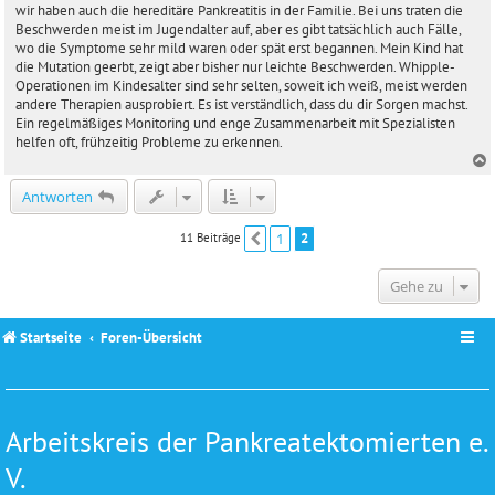
i
wir haben auch die hereditäre Pankreatitis in der Familie. Bei uns traten die
t
Beschwerden meist im Jugendalter auf, aber es gibt tatsächlich auch Fälle,
r
wo die Symptome sehr mild waren oder spät erst begannen. Mein Kind hat
a
die Mutation geerbt, zeigt aber bisher nur leichte Beschwerden. Whipple-
g
Operationen im Kindesalter sind sehr selten, soweit ich weiß, meist werden
andere Therapien ausprobiert. Es ist verständlich, dass du dir Sorgen machst.
Ein regelmäßiges Monitoring und enge Zusammenarbeit mit Spezialisten
helfen oft, frühzeitig Probleme zu erkennen.
c
Antworten
1
2
11 Beiträge
Vorherige
Gehe zu
Startseite
Foren-Übersicht
Arbeitskreis der Pankreatektomierten e.
V.