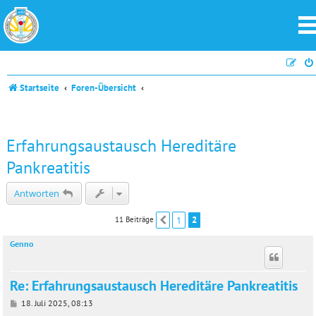
Startseite
Foren-Übersicht
Erfahrungsaustausch Hereditäre
Pankreatitis
Antworten
1
2
11 Beiträge
Vorherige
Genno
Re: Erfahrungsaustausch Hereditäre Pankreatitis
B
18. Juli 2025, 08:13
e