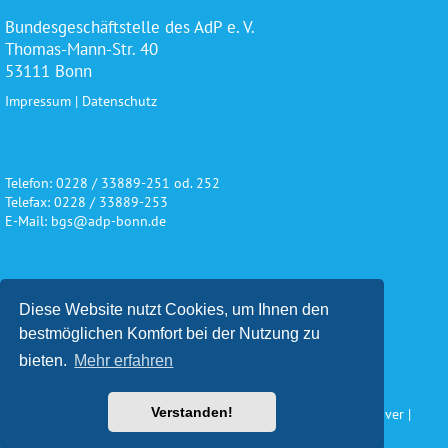
Bundesgeschäftstelle des AdP e. V.
Thomas-Mann-Str. 40
53111 Bonn
Impressum
|
Datenschutz
Telefon: 0228 / 33889-251 od. 252
Telefax: 0228 / 33889-253
E-Mail: bgs@adp-bonn.de
Wir danken für die freundliche
Diese Website nutzt Cookies, um Ihnen den
Unterstützung und Förderung
bestmöglichen Komfort bei der Nutzung zu
bieten.
Mehr erfahren
Verstanden!
Konzeption und Gestaltung: Impuls Werbeagentur, Hannover |
www.werbeagentur-impuls.de